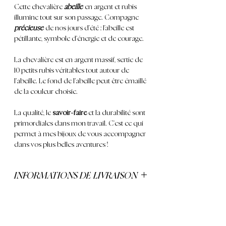
Cette chevalière
abeille
en argent et rubis
illumine tout sur son passage. C
ompagne
précieuse
de nos jours d’été ; l
’abeille est
pétillante
, symbole d’énergie et de courage.
La chevalière est en
argent massif
, sertie de
10 petits rubis véritables tout autour de
l'abeille. Le fond de l'abeille peut être émaillé
de la couleur choisie.
La qualité, le
savoir-faire
et la durabilité sont
primordiales dans mon travail. C’est ce qui
permet à mes bijoux de vous accompagner
dans vos plus belles aventures !
INFORMATIONS DE LIVRAISON
Livraison gratuite dès 250€ d'achat