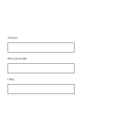
CONTACT
80 Rue Rouget de Lisle, 92000 Nanterre, France
marie.pompougnac.bijoux@gmail.com
06.48.30.62.10
Prénom
Nom de famille
Objet
E-mail