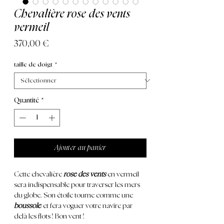
Chevalière rose des vents
vermeil
Prix
370,00 €
taille de doigt
*
Quantité
*
Ajouter au panier
Cette chevalière
rose des vents
en vermeil
sera indispensable pour traverser les mers
du globe. Son étoile tourne comme une
boussole
et fera voguer votre navire par
delà les flots ! Bon vent !