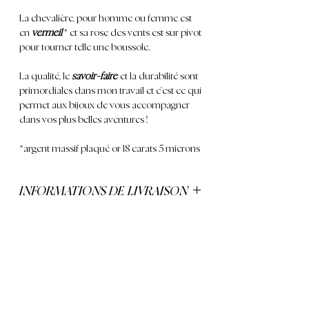
La chevalière, pour homme ou femme est
en
vermeil
*
et sa rose des vents est sur pivot
pour tourner telle une boussole.
La qualité, le
savoir-faire
et la durabilité sont
primordiales dans mon travail et c’est ce qui
permet aux bijoux de vous accompagner
dans vos plus belles aventures !
*argent massif plaqué or 18 carats 5 microns
INFORMATIONS DE LIVRAISON
La livraison est offerte dès 250€ de
commande
CONTACT
80 Rue Rouget de Lisle, 92000 Nanterre, France
marie.pompougnac.bijoux@gmail.com