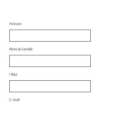
06.48.30.62.10
Prénom
Nom de famille
Objet
E-mail
Laissez-nous un message...